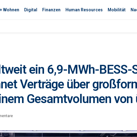
 + Wohnen
Digital
Finanzen
Human Resources
Mobilität
Nac
tweit ein 6,9-MWh-BESS-
hnet Verträge über großfor
 einem Gesamtvolumen von
mentare