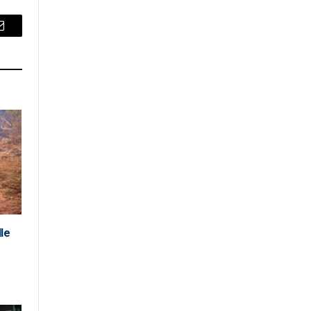
Email
lle