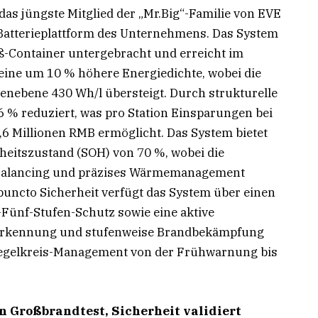
as jüngste Mitglied der „Mr.Big“-Familie von EVE
n Batterieplattform des Unternehmens. Das System
ß-Container untergebracht und erreicht im
eine um 10 % höhere Energiedichte, wobei die
lenebene 430 Wh/l übersteigt. Durch strukturelle
6 % reduziert, was pro Station Einsparungen bei
,6 Millionen RMB ermöglicht. Das System bietet
heitszustand (SOH) von 70 %, wobei die
 Balancing und präzises Wärmemanagement
 puncto Sicherheit verfügt das System über einen
Fünf-Stufen-Schutz sowie eine aktive
cherkennung und stufenweise Brandbekämpfung
Regelkreis-Management von der Frühwarnung bis
en Großbrandtest, Sicherheit validiert