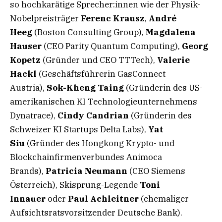
so hochkarätige Sprecher:innen wie der Physik-
Nobelpreisträger
Ferenc Krausz
,
André
Heeg
(Boston Consulting Group),
Magdalena
Hauser
(CEO Parity Quantum Computing),
Georg
Kopetz
(Gründer und CEO TTTech),
Valerie
Hackl
(Geschäftsführerin GasConnect
Austria),
Sok-Kheng Taing
(Gründerin des US-
amerikanischen KI Technologieunternehmens
Dynatrace),
Cindy Candrian
(Gründerin des
Schweizer KI Startups Delta Labs),
Yat
Siu
(Gründer des Hongkong Krypto- und
Blockchainfirmenverbundes Animoca
Brands),
Patricia Neumann
(CEO Siemens
Österreich), Skisprung-Legende
Toni
Innauer
oder
Paul Achleitner
(ehemaliger
Aufsichtsratsvorsitzender Deutsche Bank).