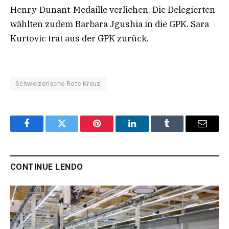
Henry-Dunant-Medaille verliehen. Die Delegierten
wählten zudem Barbara Jgushia in die GPK. Sara
Kurtovic trat aus der GPK zurück.
Schweizerische Rote Kreuz
Facebook
Twitter
Pinterest
LinkedIn
Tumblr
Email
CONTINUE LENDO