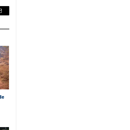
Email
lle